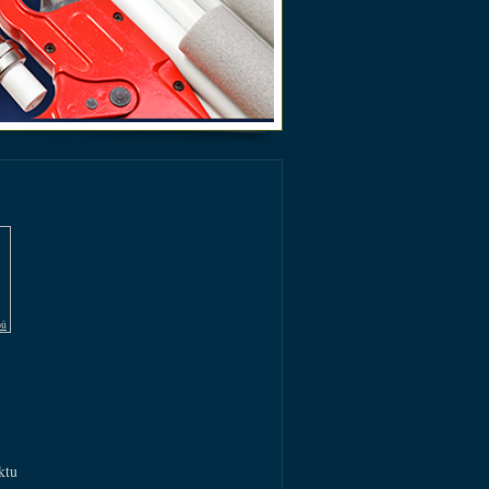
pů
ktu