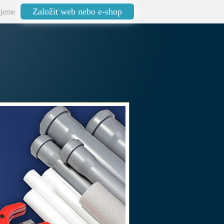
Založit web nebo e-shop
jeme