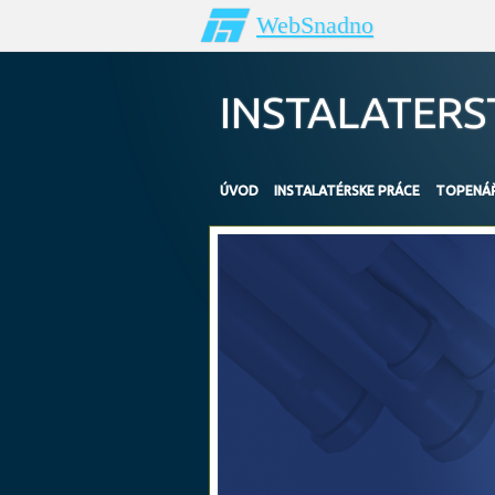
WebSnadno
INSTALATER
ÚVOD
INSTALATÉRSKE PRÁCE
TOPENÁŘ